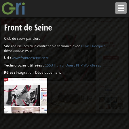
Front de Seine
Club de sport parisien.
Site réalisé lors d’un contrat en alternance avec
Olivier Rocques
,
développeur web.
Url :
www.frontdeseine.net/
Technologies utilisées :
CSS3
Html5
jQuery
PHP
WordPress
Rôles :
Intégration, Développement